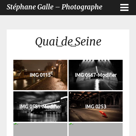
Stéphane Galle – Photographe
Quai_de_Seine
IMG 0115
IMG 0567-Modifier
IMG 0581-Modifier
IMG 0253